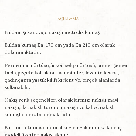
AÇIKLAMA
Buldan işi kaneviçe nakışlı metrelik kumaş.
Buldan kumaş En: 170 cm yada En:210 cm olarak
dokunmaktadır.
Perde,masa örtüsü,fiskos,sehpa örtüsü,runner,şemen
tabla,peçete,koltuk örtüsü,minder, lavanta kesesi,
çadır,çanta,yastık kılıfı kırlent vb. birçok alanlarda
kullanabilir.
Nakış renk seçenekleri olarak;kırmızı nakışlı,mavi
nakışlı,lila nakışlı,turuncu nakışlı ve kahve nakışlı
kumaşlarımız bulunmaktadır.
Buldan dokuması natural krem renk monika kumaş
modeli üzerine nakış işleme.