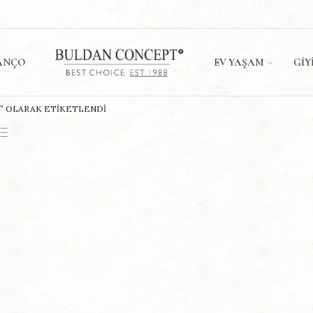
ANÇO
EV YAŞAM
GIY
Ş” OLARAK ETIKETLENDI