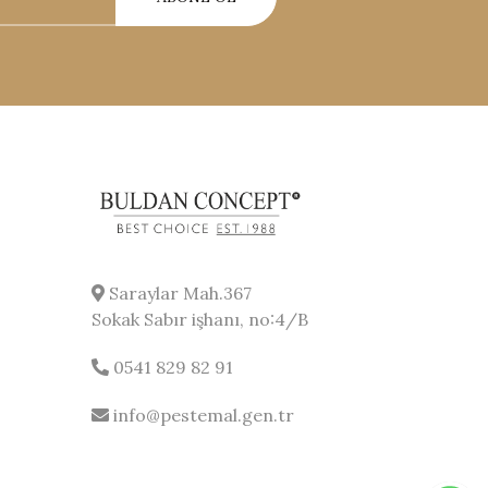
Saraylar Mah.367
Sokak Sabır işhanı, no:4/B
0541 829 82 91
info@pestemal.gen.tr