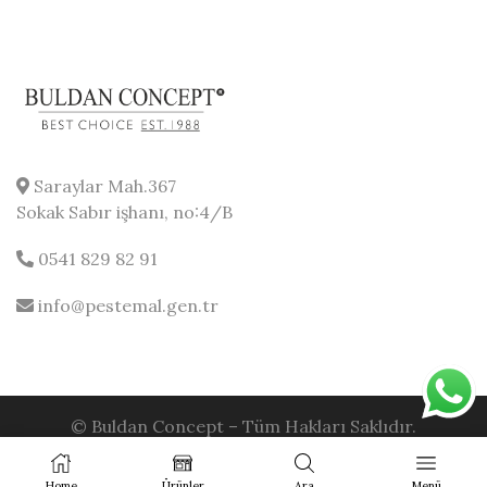
Saraylar Mah.367
Sokak Sabır işhanı, no:4/B
0541 829 82 91
info@pestemal.gen.tr
© Buldan Concept – Tüm Hakları Saklıdır.
Home
Ürünler
Ara
Menü