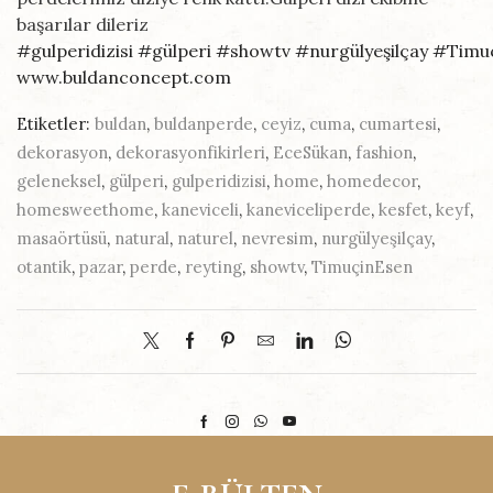
başarılar dileriz
#
gulperidizisi
#
gülperi
#
showtv
#
nurgülyeşilçay
#
Timu
www.buldanconcept.com
Etiketler:
buldan
,
buldanperde
,
ceyiz
,
cuma
,
cumartesi
,
dekorasyon
,
dekorasyonfikirleri
,
EceSükan
,
fashion
,
geleneksel
,
gülperi
,
gulperidizisi
,
home
,
homedecor
,
homesweethome
,
kaneviceli
,
kaneviceliperde
,
kesfet
,
keyf
,
masaörtüsü
,
natural
,
naturel
,
nevresim
,
nurgülyeşilçay
,
otantik
,
pazar
,
perde
,
reyting
,
showtv
,
TimuçinEsen