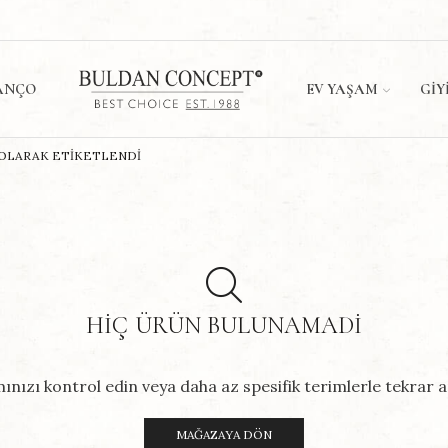
ANÇO
EV YAŞAM
GIY
 OLARAK ETIKETLENDI
HIÇ ÜRÜN BULUNAMADI
ınızı kontrol edin veya daha az spesifik terimlerle tekrar a
MAĞAZAYA DÖN